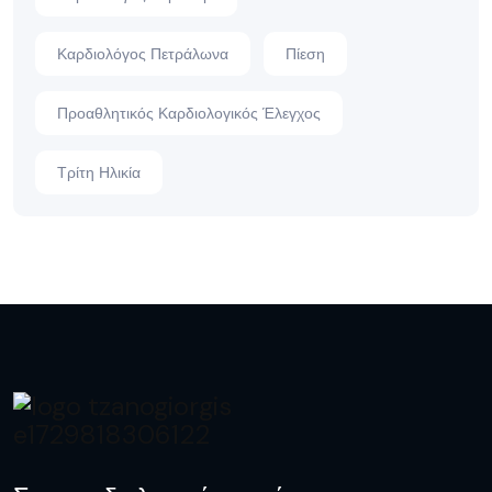
Καρδιολόγος Πετράλωνα
Πίεση
Προαθλητικός Καρδιολογικός Έλεγχος
Τρίτη Ηλικία