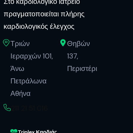
Στο καρδιολογικό ιατρείο
πραγματοποιείται πλήρης
καρδιολογικός έλεγχος
Τριών
Θηβών
Ιεραρχών 101,
137,
Άνω
Περιστέρι
Πετράλωνα
Αθήνα
211 21 51 016
Triplex Καρδιάς