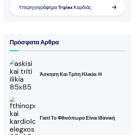
Υπερηχογράφημα Triplex Καρδιάς
Πρόσφατα Αρθρα
Άσκηση Και Τρίτη Ηλικία: Η
Γιατί Το Φθινόπωρο Είναι Ιδανική