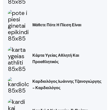
Μάθετε Πότε Η Πίεση Είναι
Κάρτα Υγείας Αθλητή Και
Προαθλητικός
Καρδιολόγος Ιωάννης Τζανογιώργης
– Καρδιολόγος