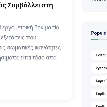
ώς Συμβάλλει στη
 Η εργομετρική δοκιμασία
Popula
ς εξετάσεις που
τις σωματικές ικανότητες
Holter
σιμοποιείται τόσο από
Αρτηρι
Κάρτα 
Καρδιο
Καρδιο