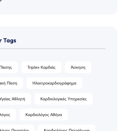
r Tags
 Πίεσης
Triplex Καρδιάς
Άσκηση
ακή Πίεση
Ηλεκτροκαρδιογράφημα
Υγείας Αθλητή
Καρδιολογικές Υπηρεσίες
λόγος
Καρδιολόγος Αθήνα
λόγος Περιστέρι
Καρδιολόγος Πετράλωνα