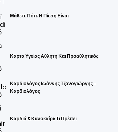
Μάθετε Πότε Η Πίεση Είναι
Κάρτα Υγείας Αθλητή Και Προαθλητικός
Καρδιολόγος Ιωάννης Τζανογιώργης –
Καρδιολόγος
Καρδιά & Καλοκαίρι: Τι Πρέπει