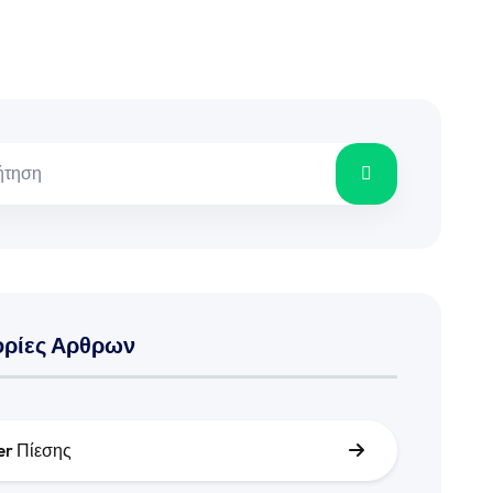
ορίες Αρθρων
er Πίεσης