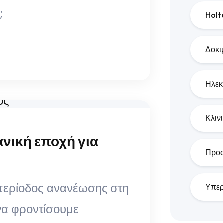
;
Holt
Δοκι
Ηλεκ
Κλιν
ανική εποχή για
Προα
 περίοδος ανανέωσης στη
Υπερ
 να φροντίσουμε