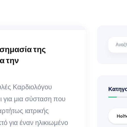
 σημασία της
α την
υλές Καρδιολόγου
Κατηγ
αι για μια σύσταση που
αρτήτως ιατρικής
Holt
κτό για έναν ηλικιωμένο