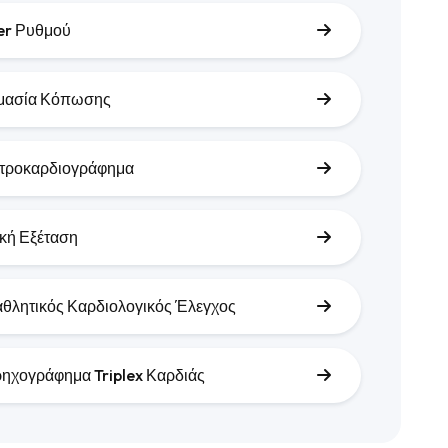
er Ρυθμού
μασία Κόπωσης
τροκαρδιογράφημα
ική Εξέταση
θλητικός Καρδιολογικός Έλεγχος
ηχογράφημα Triplex Καρδιάς