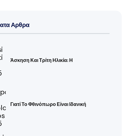
ατα Αρθρα
Άσκηση Και Τρίτη Ηλικία: Η
Γιατί Το Φθινόπωρο Είναι Ιδανική