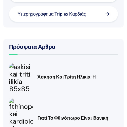
Υπερηχογράφημα Triplex Καρδιάς
Πρόσφατα Αρθρα
Άσκηση Και Τρίτη Ηλικία: Η
Γιατί Το Φθινόπωρο Είναι Ιδανική