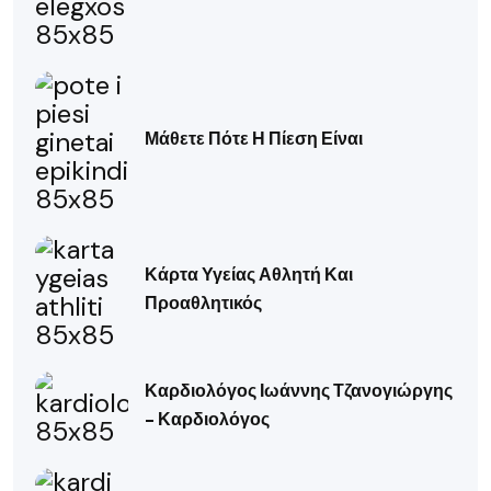
Μάθετε Πότε Η Πίεση Είναι
Κάρτα Υγείας Αθλητή Και
Προαθλητικός
Καρδιολόγος Ιωάννης Τζανογιώργης
– Καρδιολόγος