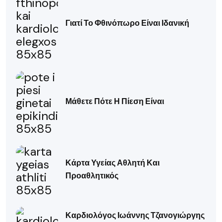
Γιατί Το Φθινόπωρο Είναι Ιδανική
Μάθετε Πότε Η Πίεση Είναι
Κάρτα Υγείας Αθλητή Και
Προαθλητικός
Καρδιολόγος Ιωάννης Τζανογιώργης