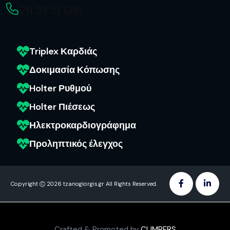
211 21 51 016
Triplex Καρδιάς
Δοκιμασία Κόπωσης
Holter Ρυθμού
Holter Πιέσεως
Ηλεκτροκαρδιογράφημα
Προληπτικός έλεγχος
Copyright
2026 tzanogiorgis.gr All Rights Reserved.
Crafted & Promoted by
CLIMBERS