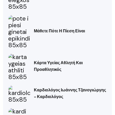
Μάθετε Πότε Η Πίεση Είναι
Κάρτα Υγείας Αθλητή Και
Προαθλητικός
Καρδιολόγος Ιωάννης Τζανογιώργης
– Καρδιολόγος