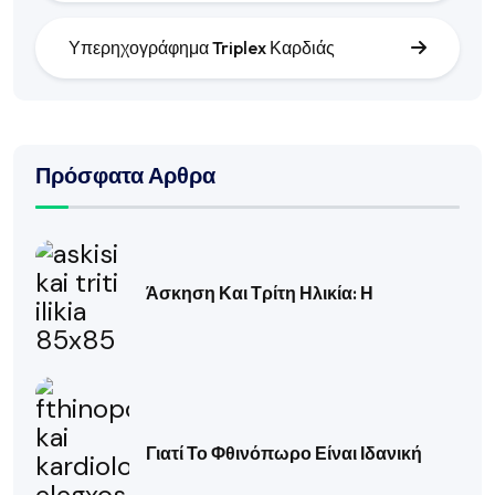
Υπερηχογράφημα Triplex Καρδιάς
Πρόσφατα Αρθρα
Άσκηση Και Τρίτη Ηλικία: Η
Γιατί Το Φθινόπωρο Είναι Ιδανική