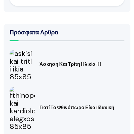
Πρόσφατα Αρθρα
Άσκηση Και Τρίτη Ηλικία: Η
Γιατί Το Φθινόπωρο Είναι Ιδανική