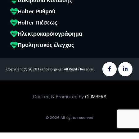
Δοκιμασία Κόπωσης
Holter Ρυθμού
Holter Πιέσεως
Ηλεκτροκαρδιογράφημα
Προληπτικός έλεγχος
Copyright
2026 tzanogiorgis.gr All Rights Reserved.
Crafted & Promoted by
CLIMBERS
© 2026 All rights reserved​