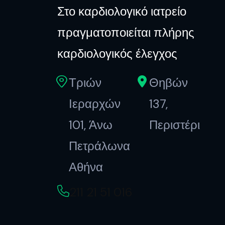
Στο καρδιολογικό ιατρείο
πραγματοποιείται πλήρης
καρδιολογικός έλεγχος
Τριών
Θηβών
Ιεραρχών
137,
101, Άνω
Περιστέρι
Πετράλωνα
Αθήνα
211 21 51 016