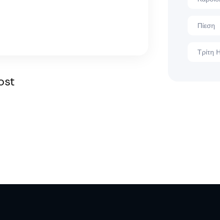
Πίεση
Τρίτη Η
ost