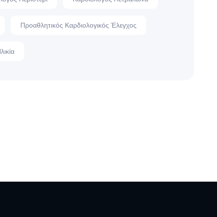
Προαθλητικός Καρδιολογικός Έλεγχος
λικία