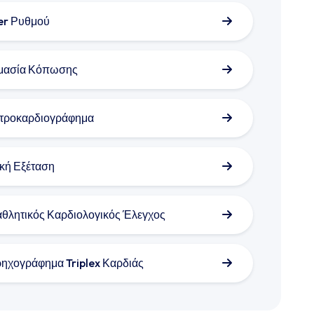
er Ρυθμού
μασία Κόπωσης
τροκαρδιογράφημα
ική Εξέταση
θλητικός Καρδιολογικός Έλεγχος
ηχογράφημα Triplex Καρδιάς