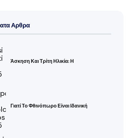
ατα Αρθρα
Άσκηση Και Τρίτη Ηλικία: Η
Γιατί Το Φθινόπωρο Είναι Ιδανική