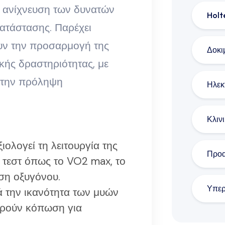
ν ανίχνευση των δυνατών
Holt
ατάστασης. Παρέχει
υν την προσαρμογή της
Δοκι
ής δραστηριότητας, με
ι την πρόληψη
Ηλεκ
Κλιν
ξιολογεί τη λειτουργία της
Προα
 τεστ όπως το VO2 max, το
ση οξυγόνου.
Υπερ
ά την ικανότητα των μυών
ηρούν κόπωση για