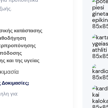
ζωής.
σικής κατάστασης
καθοδήγηση
περπροπόνησης
απόδοσης
ς και της υγείας
 Δοκιμασίες;
ηλη για: