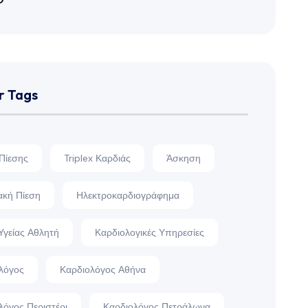
r Tags
 Πίεσης
Triplex Καρδιάς
Άσκηση
ακή Πίεση
Ηλεκτροκαρδιογράφημα
Υγείας Αθλητή
Καρδιολογικές Υπηρεσίες
λόγος
Καρδιολόγος Αθήνα
λόγος Περιστέρι
Καρδιολόγος Πετράλωνα