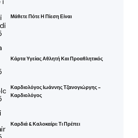
Μάθετε Πότε Η Πίεση Είναι
Κάρτα Υγείας Αθλητή Και Προαθλητικός
Καρδιολόγος Ιωάννης Τζανογιώργης –
Καρδιολόγος
Καρδιά & Καλοκαίρι: Τι Πρέπει