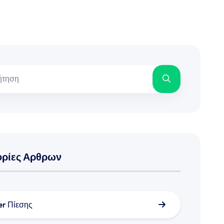
ορίες Αρθρων
er Πίεσης