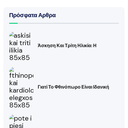
Πρόσφατα Αρθρα
Άσκηση Και Τρίτη Ηλικία: Η
Γιατί Το Φθινόπωρο Είναι Ιδανική