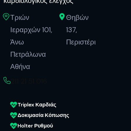
καρδιολογικός έλεγχος
Τριών
Θηβών
Ιεραρχών 101,
137,
Άνω
Περιστέρι
Πετράλωνα
Αθήνα
211 21 51 016
Triplex Καρδιάς
Δοκιμασία Κόπωσης
Holter Ρυθμού